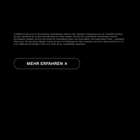
EVENTFILM
Eventfilme können sowohl bevorstehende Veranstaltungen, Messen oder Tagungen in Regensburg und der Oberpfalz bewerben,
als auch rückwirkend die positive Wahrnehmung des Events steigern. Hier lässt sich grundsätzlich unterscheiden zwischen
informativeren Varianten, die eher dem Ablauf der Veranstaltung folgen, und emotionaleren, stimmungsvolleren Filmen - sogenannte
Aftermovies. Als besonderes Highlight können sie auch ihre Einladungen als Video versenden oder durch einen Liveschnitt vor Ort
ihren Teilnehmern ein Highlight-Video noch direkt auf der Veranstaltung präsentieren.
MEHR ERFAHREN ↘