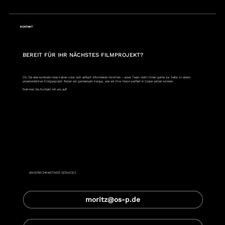
KONTAKT
BEREIT FÜR IHR NÄCHSTES FILMPROJEKT?
Ob Sie eine konkrete Idee haben oder sich einfach informieren möchten – unser Team steht Ihnen gerne zur Seite. In einem
unverbindlichen Erstgespräch finden wir gemeinsam heraus, wie wir Ihre Vision perfekt in Szene setzen können.
Nehmen Sie Kontakt mit uns auf!
Moritz Hagenmüller
ANSPRECHPARTNER SERVICES
moritz@os-p.de