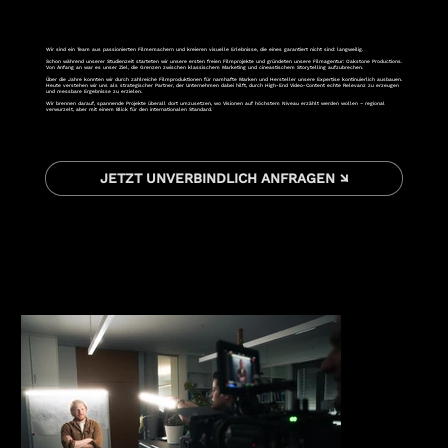
Wir sind ein Team aus passionierten Filmemachern und kreieren visuelle Erlebnisse, die eines garantiert nicht sind: langweilig.
Schon während unserer Studienzeit starteten wir unsere ersten freien Filmprojekte und gründeten unsere Filmagentur: Oakstone Productions.
Von Anfang an war es unser Ziel, die Grenzen zwischen klassischem Marketing und cineastischem Storytelling aufzubrechen.
Über die Jahre konnten wir durch zahlreiche Filmproduktionen für namhafte Marken und Hersteller unsere Expertise kontinuierlich ausbauen.
Heute verstehen wir uns als strategischer Partner, der Unternehmen dabei hilft, durch High-End Video-Content echte Relevanz zu erzeugen
und messbare Ergebnisse zu erzielen.
Wir brennen darauf, spannende Projekte überall dort umzusetzen, wo Visionen auf höchstem Niveau erzählt werden wollen – regional
verwurzelt, aber mit einem Blick für den internationalen Standard.
JETZT UNVERBINDLICH ANFRAGEN ↘