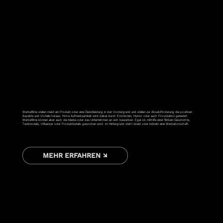
WERBESPOT
Werbefilme stellen meist ein Produkt oder eine Dienstleistung in den Vordergrund und stellen zur Absatzförderung die positiven
Aspekte und Vorteile heraus. Hohe Aufmerksamkeit wird dabei durch Emotionen, Humor oder auch Provokation generiert.
Werbefilme können aber auch die Marke oder das Unternehmen an sich bewerben. Egal ob mithilfe einer fiktiven Geschichte,
Testimonials, Influencer oder Produktdetails geworben wird: im Hintergrund steht direkt oder indirekt eine Werbebotschaft.
MEHR ERFAHREN ↘