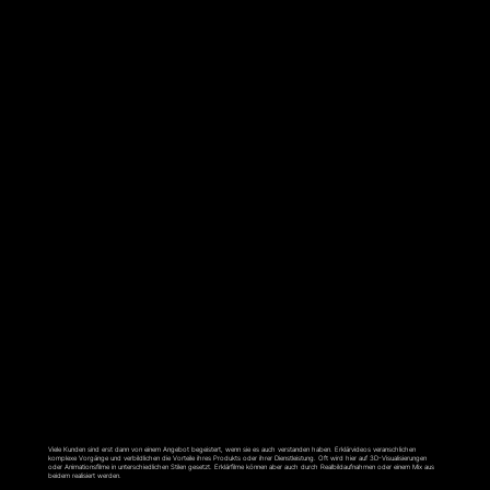
ERKLÄRFILM
Viele Kunden sind erst dann von einem Angebot begeistert, wenn sie es auch verstanden haben. Erklärvideos veranschlichen
komplexe Vorgänge und verbildlichen die Vorteile ihres Produkts oder ihrer Dienstleistung. Oft wird hier auf 3D-Visualisierungen
oder Animationsfilme in unterschiedlichen Stilen gesetzt. Erklärfilme können aber auch durch Realbildaufnahmen oder einem Mix aus
beidem realisiert werden.