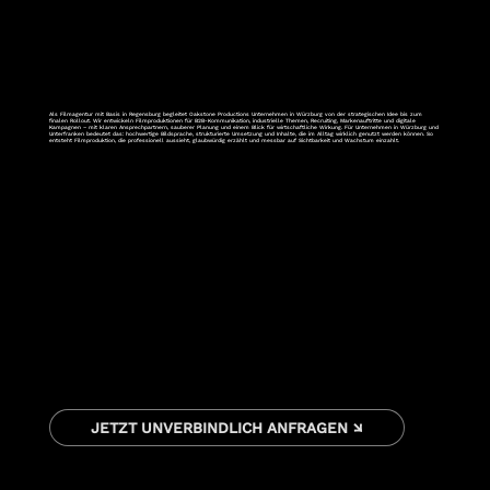
Als Filmagentur mit Basis in Regensburg begleitet Oakstone Productions Unternehmen in Würzburg von der strategischen Idee bis zum
finalen Rollout. Wir entwickeln Filmproduktionen für B2B-Kommunikation, industrielle Themen, Recruiting, Markenauftritte und digitale
Kampagnen – mit klaren Ansprechpartnern, sauberer Planung und einem Blick für wirtschaftliche Wirkung. Für Unternehmen in Würzburg und
Unterfranken bedeutet das: hochwertige Bildsprache, strukturierte Umsetzung und Inhalte, die im Alltag wirklich genutzt werden können. So
entsteht Filmproduktion, die professionell aussieht, glaubwürdig erzählt und messbar auf Sichtbarkeit und Wachstum einzahlt.
JETZT UNVERBINDLICH ANFRAGEN ↘