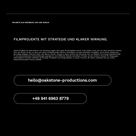
PROJEKTE AUS WÜRZBURG UND DER REGION
FILMPROJEKTE MIT STRATEGIE UND KLARER WIRKUNG.
Unsere Projekte für Unternehmen aus Würzburg zeigen, dass gute Filmproduktion immer mehr leisten muss als nur einen einzelnen starken
Film. Wir planen Drehs so, dass aus einem Produktionstag mehrere verwertbare Formate entstehen: Hauptfilm, kurze Social-Sequenzen,
Recruiting-Snippets, Interview-Clips oder Messe-Assets. Gerade in einem Umfeld wie Würzburg, das von Medizin, Forschung, Weinwirtschaft,
IT und wissensintensive Dienstleistungen geprägt ist, sind effiziente Abläufe, belastbare Timings und ein sicheres Gespür für Zielgruppen
entscheidend. Deshalb verbinden wir Konzept, Produktion und Postproduktion zu einem Prozess, der Teams entlastet und aus realen
Unternehmenszielen heraus arbeitet.
hello@oakstone-productions.com
+49 941 6963 8779