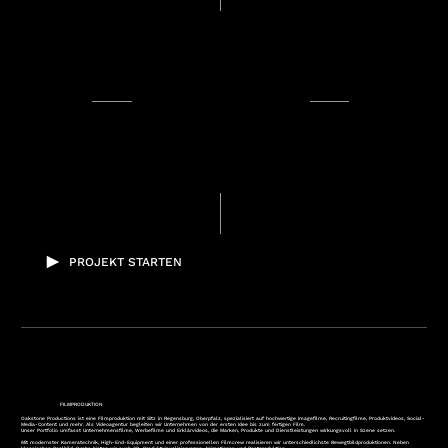
PROJEKT STARTEN
FILMPRODUKTION
Oakstone Productions ist eine Filmproduktion mit Sitz in Regensburg, Oberpfalz, spezialisiert auf hochwertige Imagefilme, Recruitingfilme, Produktvideos, Social-
Media-Content und mehr. Als Videoagentur begleiten wir Unternehmen von der ersten Idee bis zum fertigen Film.
Unser Portfolio umfasst Unternehmensfilme, Werbefilme und Erklärvideos, die Marken, Produkte und Dienstleistungen wirkungsvoll in Szene setzen.
Mit modernster Kameratechnik, High-End-Equipment und einer professionellen Filmcrew realisieren wir unterschiedlichste Bewegtbildproduktionen. Neben