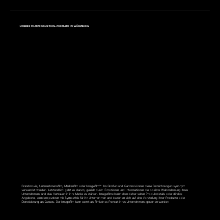
UNSERE FILMPRODUKTION-FORMATE IN WÜRZBURG
IMAGEFILM
Brandmovie, Unternehmensfilm, Markenfilm oder Imagefilm?- Im Großen und Ganzen können diese Bezeichnungen synonym
verwendet werden. Letztendlich geht es darum, gezielt durch Emotionen und Informationen die positive Wahrnehmung ihres
Unternehmens und das Vertrauen in ihre Marke zu stärken. Imagefilme beinhalten daher selten Produktdetails oder direkte
Angebote, sondern punkten mit Sympathie für ihr Unternehmen und beziehen sich auf eine Vorstellung ihrer Produkte oder
Dienstleistung als Ganzes. Der Imagefilm kann somit als filmisches Portrait ihres Unternehmens gesehen werden