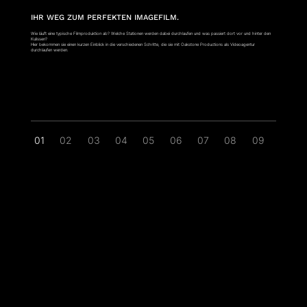
IHR WEG ZUM PERFEKTEN IMAGEFILM.
Wie läuft eine typische Filmproduktion ab? Welche Stationen werden dabei durchlaufen und was passiert dort vor und hinter den
Kulissen?
Hier bekommen sie einen kurzen Einblick in die verschiedenen Schritte, die sie mit Oakstone Productions als Videoagentur
durchlaufen werden.
01
02
03
04
05
06
07
08
09