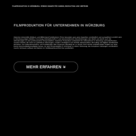
FILMPRODUKTION IN WÜRZBURG: STARKE INHALTE FÜR MARKE, RECRUITING UND VERTRIEB
FILMPRODUKTION FÜR UNTERNEHMEN IN WÜRZBURG
Zwischen Universität, Klinikum und Mittelstand funktionieren Filme besonders gut, wenn Expertise verständlich und sympathisch erzählt wird.
In Würzburg prägen Medizin, Forschung, Weinwirtschaft, IT und wissensintensive Dienstleistungen den Markt und damit auch die
Anforderungen an eine professionelle Filmproduktion. Oakstone Productions entwickelt für Unternehmen in Würzburg und Unterfranken
visuelle Inhalte, die nicht nur ästhetisch überzeugen, sondern strategisch auf Vertrieb, Markenaufbau, Recruiting und digitale Sichtbarkeit
einzahlen. Von Unternehmensfilm und Produktvideo über Employer-Branding bis zu Social-First-Assets entsteht jedes Projekt aus einer
klaren Kommunikationsaufgabe heraus. So wird Filmproduktion in Würzburg zu einem Werkzeug, das komplexe Leistungen verständlich
macht, Vertrauen aufbaut und Marken im Wettbewerbsumfeld klar positioniert.
MEHR ERFAHREN ↘