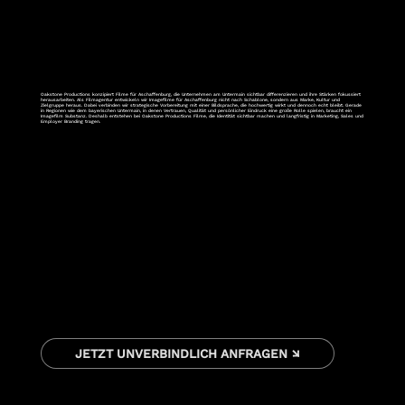
Oakstone Productions konzipiert Filme für Aschaffenburg, die Unternehmen am Untermain sichtbar differenzieren und ihre Stärken fokussiert
herausarbeiten. Als Filmagentur entwickeln wir Imagefilme für Aschaffenburg nicht nach Schablone, sondern aus Marke, Kultur und
Zielgruppe heraus. Dabei verbinden wir strategische Vorbereitung mit einer Bildsprache, die hochwertig wirkt und dennoch echt bleibt. Gerade
in Regionen wie dem bayerischen Untermain, in denen Vertrauen, Qualität und persönlicher Eindruck eine große Rolle spielen, braucht ein
Imagefilm Substanz. Deshalb entstehen bei Oakstone Productions Filme, die Identität sichtbar machen und langfristig in Marketing, Sales und
Employer Branding tragen.
JETZT UNVERBINDLICH ANFRAGEN ↘