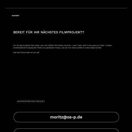
KONTAKT
BEREIT FÜR IHR NÄCHSTES FILMPROJEKT?
Ob Sie eine konkrete Idee haben oder sich einfach informieren möchten – unser Team steht Ihnen gerne zur Seite. In einem
unverbindlichen Erstgespräch finden wir gemeinsam heraus, wie wir Ihre Vision perfekt in Szene setzen können.
Nehmen Sie Kontakt mit uns auf!
Moritz Hagenmüller
ANSPRECHPARTNER SERVICES
moritz@os-p.de