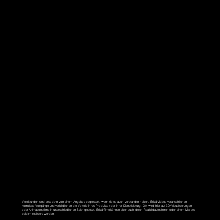
ERKLÄRFILM
Viele Kunden sind erst dann von einem Angebot begeistert, wenn sie es auch verstanden haben. Erklärvideos veranschlichen
komplexe Vorgänge und verbildlichen die Vorteile ihres Produkts oder ihrer Dienstleistung. Oft wird hier auf 3D-Visualisierungen
oder Animationsfilme in unterschiedlichen Stilen gesetzt. Erklärfilme können aber auch durch Realbildaufnahmen oder einem Mix aus
beidem realisiert werden.