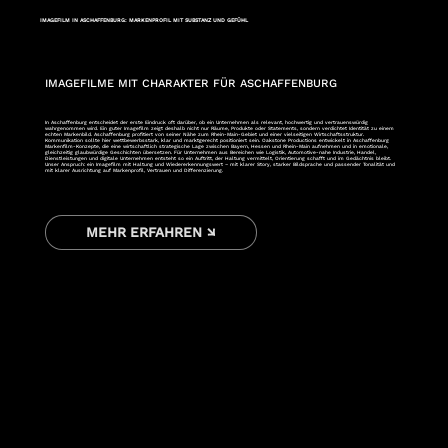
IMAGEFILM IN ASCHAFFENBURG: MARKENPROFIL MIT SUBSTANZ UND GEFÜHL
IMAGEFILME MIT CHARAKTER FÜR ASCHAFFENBURG
In Aschaffenburg entscheidet der erste Eindruck oft darüber, ob ein Unternehmen als relevant, hochwertig und vertrauenswürdig
wahrgenommen wird. Ein guter Imagefilm zeigt deshalb nicht nur Räume, Produkte oder Statements, sondern verdichtet Identität zu einem
echten Markenbild. Aschaffenburg profitiert von seiner Nähe zum Rhein-Main-Gebiet und einer vielseitigen Wirtschaftsstruktur.
Kommunikation sollte hier wettbewerbsstark, klar und marktgerecht positioniert sein. Oakstone Productions entwickelt in Aschaffenburg
Markenfilm-Konzepte, die eine wirtschaftlich strategische Lage zwischen Bayern, Hessen und Rhein-Main aufnehmen und in emotionale,
gleichzeitig glaubwürdige Geschichten übersetzen. Für Unternehmen aus Bereichen wie Logistik, Automotive-nahe Industrie, Handel,
Dienstleistungen und digitale Unternehmen entsteht so ein Auftritt, der Haltung vermittelt, Orientierung schafft und im Gedächtnis bleibt.
Unser Anspruch: ein Imagefilm mit Haltung und Wiedererkennungswert – mit klarer Story, starker Bildsprache und passender Tonalität und
mit klarer Ausrichtung auf Markenprofil, Vertrauen und Differenzierung.
MEHR ERFAHREN ↘