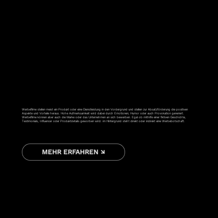
WERBESPOT
Werbefilme stellen meist ein Produkt oder eine Dienstleistung in den Vordergrund und stellen zur Absatzförderung die positiven
Aspekte und Vorteile heraus. Hohe Aufmerksamkeit wird dabei durch Emotionen, Humor oder auch Provokation generiert.
Werbefilme können aber auch die Marke oder das Unternehmen an sich bewerben. Egal ob mithilfe einer fiktiven Geschichte,
Testimonials, Influencer oder Produktdetails geworben wird: im Hintergrund steht direkt oder indirekt eine Werbebotschaft.
MEHR ERFAHREN ↘