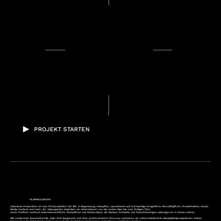
PROJEKT STARTEN
FILMPRODUKTION
Oakstone Productions ist eine Filmproduktion mit Sitz in Regensburg, Oberpfalz, spezialisiert auf hochwertige Imagefilme, Recruitingfilme, Produktvideos, Social-
Media-Content und mehr. Als Videoagentur begleiten wir Unternehmen von der ersten Idee bis zum fertigen Film.
Unser Portfolio umfasst Unternehmensfilme, Werbefilme und Erklärvideos, die Marken, Produkte und Dienstleistungen wirkungsvoll in Szene setzen.
Mit modernster Kameratechnik, High-End-Equipment und einer professionellen Filmcrew realisieren wir unterschiedlichste Bewegtbildproduktionen. Neben