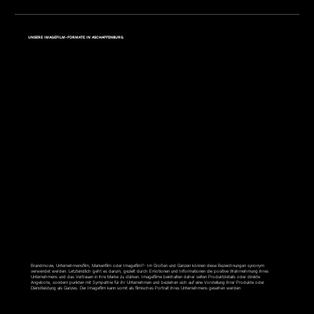
UNSERE IMAGEFILM-FORMATE IN ASCHAFFENBURG
IMAGEFILM
Brandmovie, Unternehmensfilm, Markenfilm oder Imagefilm?- Im Großen und Ganzen können diese Bezeichnungen synonym
verwendet werden. Letztendlich geht es darum, gezielt durch Emotionen und Informationen die positive Wahrnehmung ihres
Unternehmens und das Vertrauen in ihre Marke zu stärken. Imagefilme beinhalten daher selten Produktdetails oder direkte
Angebote, sondern punkten mit Sympathie für ihr Unternehmen und beziehen sich auf eine Vorstellung ihrer Produkte oder
Dienstleistung als Ganzes. Der Imagefilm kann somit als filmisches Portrait ihres Unternehmens gesehen werden