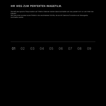
IHR WEG ZUM PERFEKTEN IMAGEFILM.
Wie läuft eine typische Filmproduktion ab? Welche Stationen werden dabei durchlaufen und was passiert dort vor und hinter den
Kulissen?
Hier bekommen sie einen kurzen Einblick in die verschiedenen Schritte, die sie mit Oakstone Productions als Videoagentur
durchlaufen werden.
01
02
03
04
05
06
07
08
09