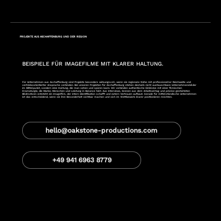
PROJEKTE AUS ASCHAFFENBURG UND DER REGION
BEISPIELE FÜR IMAGEFILME MIT KLARER HALTUNG.
Für Unternehmen aus Aschaffenburg sind Projekte besonders wirkungsvoll, wenn sie regionale Nähe mit professioneller Reichweite und
vertriebsorientierter Ansprache verbinden. Bei unseren Projekten für Aschaffenburg stehen deshalb nicht austauschbare Unternehmensbilder
im Mittelpunkt, sondern eine Haltung, die man sehen und spüren kann. Wir verbinden authentische Einblicke mit einer filmischen
Dramaturgie, die Marke, Menschen und Leistung in Balance hält. Aus Interviews, Szenen aus dem Arbeitsalltag und präzise gestalteten
Bildmotiven entsteht ein Imagefilm, der intern Identifikation schafft und extern Vertrauen aufbaut. Gerade für mittelständische Unternehmen
ist das entscheidend, wenn sie ihre Besonderheit sichtbar machen und sich im Wettbewerb klarer positionieren möchten.
hello@oakstone-productions.com
+49 941 6963 8779