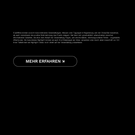
EVENTFILM
Eventfilme können sowohl bevorstehende Veranstaltungen, Messen oder Tagungen in Regensburg und der Oberpfalz bewerben,
als auch rückwirkend die positive Wahrnehmung des Events steigern. Hier lässt sich grundsätzlich unterscheiden zwischen
informativeren Varianten, die eher dem Ablauf der Veranstaltung folgen, und emotionaleren, stimmungsvolleren Filmen - sogenannte
Aftermovies. Als besonderes Highlight können sie auch ihre Einladungen als Video versenden oder durch einen Liveschnitt vor Ort
ihren Teilnehmern ein Highlight-Video noch direkt auf der Veranstaltung präsentieren.
MEHR ERFAHREN ↘