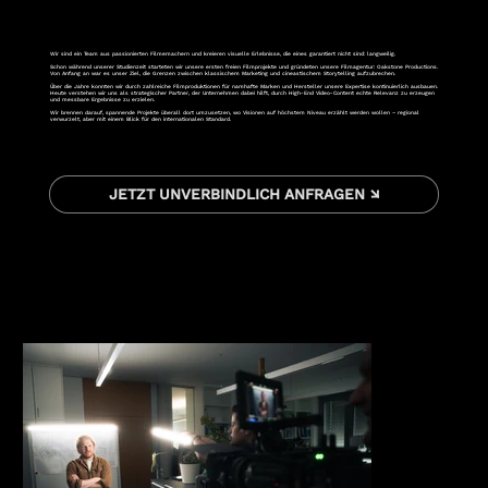
Wir sind ein Team aus passionierten Filmemachern und kreieren visuelle Erlebnisse, die eines garantiert nicht sind: langweilig.
Schon während unserer Studienzeit starteten wir unsere ersten freien Filmprojekte und gründeten unsere Filmagentur: Oakstone Productions.
Von Anfang an war es unser Ziel, die Grenzen zwischen klassischem Marketing und cineastischem Storytelling aufzubrechen.
Über die Jahre konnten wir durch zahlreiche Filmproduktionen für namhafte Marken und Hersteller unsere Expertise kontinuierlich ausbauen.
Heute verstehen wir uns als strategischer Partner, der Unternehmen dabei hilft, durch High-End Video-Content echte Relevanz zu erzeugen
und messbare Ergebnisse zu erzielen.
Wir brennen darauf, spannende Projekte überall dort umzusetzen, wo Visionen auf höchstem Niveau erzählt werden wollen – regional
verwurzelt, aber mit einem Blick für den internationalen Standard.
JETZT UNVERBINDLICH ANFRAGEN ↘