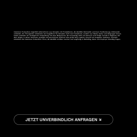
Oakstone Productions begleitet Unternehmen aus Kempten mit Produktionen, die Identität, Reichweite und klare Positionierung miteinander
verbinden. Als Filmagentur entwickeln wir Imagefilme für Kempten nicht nach Schablone, sondern aus Marke, Kultur und Zielgruppe heraus.
Dabei verbinden wir strategische Vorbereitung mit einer Bildsprache, die hochwertig wirkt und dennoch echt bleibt. Gerade in Regionen wie
dem Allgäu, in denen Vertrauen, Qualität und persönlicher Eindruck eine große Rolle spielen, braucht ein Imagefilm Substanz. Deshalb
entstehen bei Oakstone Productions Filme, die Identität sichtbar machen und langfristig in Marketing, Sales und Employer Branding tragen.
JETZT UNVERBINDLICH ANFRAGEN ↘