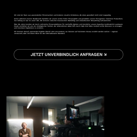
Wir sind ein Team aus passionierten Filmemachern und kreieren visuelle Erlebnisse, die eines garantiert nicht sind: langweilig.
Schon während unserer Studienzeit starteten wir unsere ersten freien Filmprojekte und gründeten unsere Filmagentur: Oakstone Productions.
Von Anfang an war es unser Ziel, die Grenzen zwischen klassischem Marketing und cineastischem Storytelling aufzubrechen.
Über die Jahre konnten wir durch zahlreiche Filmproduktionen für namhafte Marken und Hersteller unsere Expertise kontinuierlich ausbauen.
Heute verstehen wir uns als strategischer Partner, der Unternehmen dabei hilft, durch High-End Video-Content echte Relevanz zu erzeugen
und messbare Ergebnisse zu erzielen.
Wir brennen darauf, spannende Projekte überall dort umzusetzen, wo Visionen auf höchstem Niveau erzählt werden wollen – regional
verwurzelt, aber mit einem Blick für den internationalen Standard.
JETZT UNVERBINDLICH ANFRAGEN ↘