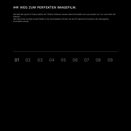
IHR WEG ZUM PERFEKTEN IMAGEFILM.
Wie läuft eine typische Filmproduktion ab? Welche Stationen werden dabei durchlaufen und was passiert dort vor und hinter den
Kulissen?
Hier bekommen sie einen kurzen Einblick in die verschiedenen Schritte, die sie mit Oakstone Productions als Videoagentur
durchlaufen werden.
01
02
03
04
05
06
07
08
09