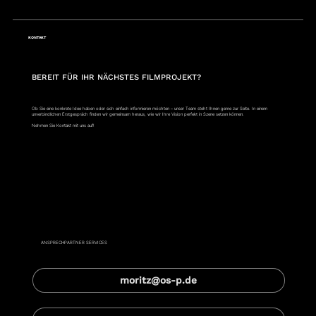
KONTAKT
BEREIT FÜR IHR NÄCHSTES FILMPROJEKT?
Ob Sie eine konkrete Idee haben oder sich einfach informieren möchten – unser Team steht Ihnen gerne zur Seite. In einem
unverbindlichen Erstgespräch finden wir gemeinsam heraus, wie wir Ihre Vision perfekt in Szene setzen können.
Nehmen Sie Kontakt mit uns auf!
Moritz Hagenmüller
ANSPRECHPARTNER SERVICES
moritz@os-p.de