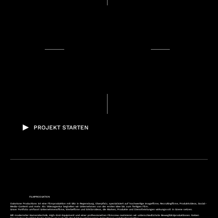
PROJEKT STARTEN
FILMPRODUKTION
Oakstone Productions ist eine Filmproduktion mit Sitz in Regensburg, Oberpfalz, spezialisiert auf hochwertige Imagefilme, Recruitingfilme, Produktvideos, Social-
Media-Content und mehr. Als Videoagentur begleiten wir Unternehmen von der ersten Idee bis zum fertigen Film.
Unser Portfolio umfasst Unternehmensfilme, Werbefilme und Erklärvideos, die Marken, Produkte und Dienstleistungen wirkungsvoll in Szene setzen.
Mit modernster Kameratechnik, High-End-Equipment und einer professionellen Filmcrew realisieren wir unterschiedlichste Bewegtbildproduktionen. Neben