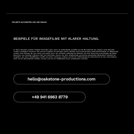
PROJEKTE AUS KEMPTEN UND DER REGION
BEISPIELE FÜR IMAGEFILME MIT KLARER HALTUNG.
Im Raum Kempten punkten Projekte besonders dann, wenn sie Authentizität, Qualität und die Besonderheit des Allgäus nicht dekorativ,
sondern strategisch einsetzen. Bei unseren Projekten für Kempten stehen deshalb nicht austauschbare Unternehmensbilder im Mittelpunkt,
sondern eine Haltung, die man sehen und spüren kann. Wir verbinden authentische Einblicke mit einer filmischen Dramaturgie, die Marke,
Menschen und Leistung in Balance hält. Aus Interviews, Szenen aus dem Arbeitsalltag und präzise gestalteten Bildmotiven entsteht ein
Imagefilm, der intern Identifikation schafft und extern Vertrauen aufbaut. Gerade für mittelständische Unternehmen ist das entscheidend,
wenn sie ihre Besonderheit sichtbar machen und sich im Wettbewerb klarer positionieren möchten.
hello@oakstone-productions.com
+49 941 6963 8779