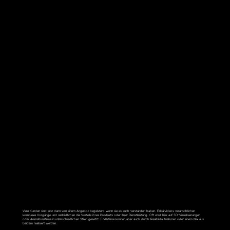
ERKLÄRFILM
Viele Kunden sind erst dann von einem Angebot begeistert, wenn sie es auch verstanden haben. Erklärvideos veranschlichen
komplexe Vorgänge und verbildlichen die Vorteile ihres Produkts oder ihrer Dienstleistung. Oft wird hier auf 3D-Visualisierungen
oder Animationsfilme in unterschiedlichen Stilen gesetzt. Erklärfilme können aber auch durch Realbildaufnahmen oder einem Mix aus
beidem realisiert werden.