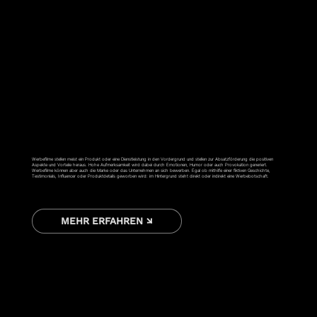
WERBESPOT
Werbefilme stellen meist ein Produkt oder eine Dienstleistung in den Vordergrund und stellen zur Absatzförderung die positiven
Aspekte und Vorteile heraus. Hohe Aufmerksamkeit wird dabei durch Emotionen, Humor oder auch Provokation generiert.
Werbefilme können aber auch die Marke oder das Unternehmen an sich bewerben. Egal ob mithilfe einer fiktiven Geschichte,
Testimonials, Influencer oder Produktdetails geworben wird: im Hintergrund steht direkt oder indirekt eine Werbebotschaft.
MEHR ERFAHREN ↘