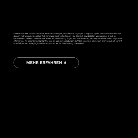
EVENTFILM
Eventfilme können sowohl bevorstehende Veranstaltungen, Messen oder Tagungen in Regensburg und der Oberpfalz bewerben,
als auch rückwirkend die positive Wahrnehmung des Events steigern. Hier lässt sich grundsätzlich unterscheiden zwischen
informativeren Varianten, die eher dem Ablauf der Veranstaltung folgen, und emotionaleren, stimmungsvolleren Filmen - sogenannte
Aftermovies. Als besonderes Highlight können sie auch ihre Einladungen als Video versenden oder durch einen Liveschnitt vor Ort
ihren Teilnehmern ein Highlight-Video noch direkt auf der Veranstaltung präsentieren.
MEHR ERFAHREN ↘