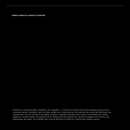
UNSERE IMAGEFILM-FORMATE IN KEMPTEN
IMAGEFILM
Brandmovie, Unternehmensfilm, Markenfilm oder Imagefilm?- Im Großen und Ganzen können diese Bezeichnungen synonym
verwendet werden. Letztendlich geht es darum, gezielt durch Emotionen und Informationen die positive Wahrnehmung ihres
Unternehmens und das Vertrauen in ihre Marke zu stärken. Imagefilme beinhalten daher selten Produktdetails oder direkte
Angebote, sondern punkten mit Sympathie für ihr Unternehmen und beziehen sich auf eine Vorstellung ihrer Produkte oder
Dienstleistung als Ganzes. Der Imagefilm kann somit als filmisches Portrait ihres Unternehmens gesehen werden