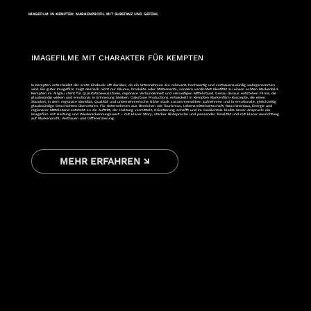
IMAGEFILM IN KEMPTEN: MARKENPROFIL MIT SUBSTANZ UND GEFÜHL
IMAGEFILME MIT CHARAKTER FÜR KEMPTEN
In Kempten entscheidet der erste Eindruck oft darüber, ob ein Unternehmen als relevant, hochwertig und vertrauenswürdig wahrgenommen
wird. Ein guter Imagefilm zeigt deshalb nicht nur Räume, Produkte oder Statements, sondern verdichtet Identität zu einem echten Markenbild.
Kempten im Allgäu steht für Qualitätsbewusstsein, regionale Verbundenheit und vielseitigen Mittelstand. Genau daraus entstehen Filme, die
glaubwürdig wirken und emotional in Erinnerung bleiben. Oakstone Productions entwickelt in Kempten Markenfilm-Konzepte, die einen
Standort, in dem regionale Identität, Qualität und unternehmerische Nähe stark zusammenwirken aufnehmen und in emotionale, gleichzeitig
glaubwürdige Geschichten übersetzen. Für Unternehmen aus Bereichen wie Tourismus, Lebensmittelwirtschaft, Maschinenbau, Energie und
regionaler Mittelstand entsteht so ein Auftritt, der Haltung vermittelt, Orientierung schafft und im Gedächtnis bleibt. Unser Anspruch: ein
Imagefilm mit Haltung und Wiedererkennungswert – mit klarer Story, starker Bildsprache und passender Tonalität und mit klarer Ausrichtung
auf Markenprofil, Vertrauen und Differenzierung.
MEHR ERFAHREN ↘