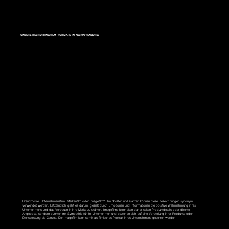
UNSERE RECRUITINGFILM-FORMATE IN ASCHAFFENBURG
IMAGEFILM
Brandmovie, Unternehmensfilm, Markenfilm oder Imagefilm?- Im Großen und Ganzen können diese Bezeichnungen synonym
verwendet werden. Letztendlich geht es darum, gezielt durch Emotionen und Informationen die positive Wahrnehmung ihres
Unternehmens und das Vertrauen in ihre Marke zu stärken. Imagefilme beinhalten daher selten Produktdetails oder direkte
Angebote, sondern punkten mit Sympathie für ihr Unternehmen und beziehen sich auf eine Vorstellung ihrer Produkte oder
Dienstleistung als Ganzes. Der Imagefilm kann somit als filmisches Portrait ihres Unternehmens gesehen werden