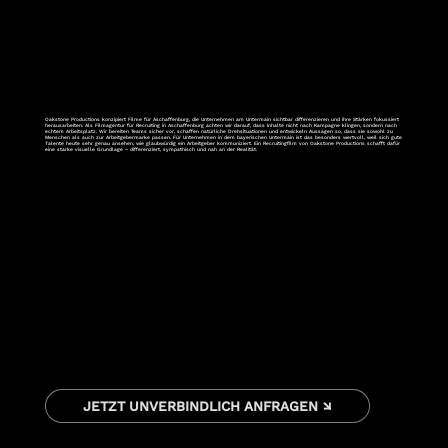
Oakstone Productions konzipiert Filme für Aschaffenburg, die Unternehmen am Untermain sichtbar differenzieren und ihre Stärken fokussiert
herausarbeiten. Als Filmagentur für Recruiting in Aschaffenburg achten wir darauf, dass Inhalte nicht nach Kampagne klingen, sondern nach
echtem Arbeitsplatz. Wir bereiten Teams sicher vor, schaffen natürliche Drehsituationen und entwickeln Aussagen so, dass sie sowohl zu
Menschen als auch zur Arbeitgebermarke passen. Für Unternehmen in dem bayerischen Untermain ist das besonders wertvoll, weil sich gute
Talente heute sehr genau ansehen, wie glaubwürdig ein Arbeitgeber kommuniziert. Ein Recruitingfilm von Oakstone Productions schafft dafür
eine starke visuelle Grundlage – differenziert, sympathisch und nah an der Realität.
JETZT UNVERBINDLICH ANFRAGEN ↘