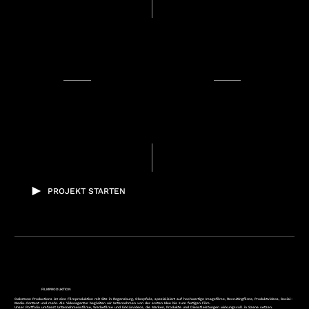
PROJEKT STARTEN
FILMPRODUKTION
Oakstone Productions ist eine Filmproduktion mit Sitz in Regensburg, Oberpfalz, spezialisiert auf hochwertige Imagefilme, Recruitingfilme, Produktvideos, Social-
Media-Content und mehr. Als Videoagentur begleiten wir Unternehmen von der ersten Idee bis zum fertigen Film.
Unser Portfolio umfasst Unternehmensfilme, Werbefilme und Erklärvideos, die Marken, Produkte und Dienstleistungen wirkungsvoll in Szene setzen.