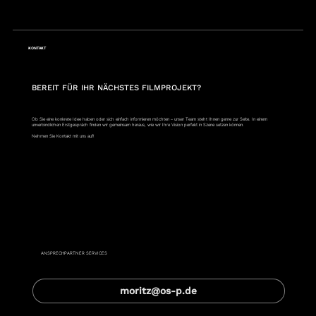
KONTAKT
BEREIT FÜR IHR NÄCHSTES FILMPROJEKT?
Ob Sie eine konkrete Idee haben oder sich einfach informieren möchten – unser Team steht Ihnen gerne zur Seite. In einem
unverbindlichen Erstgespräch finden wir gemeinsam heraus, wie wir Ihre Vision perfekt in Szene setzen können.
Nehmen Sie Kontakt mit uns auf!
Moritz Hagenmüller
ANSPRECHPARTNER SERVICES
moritz@os-p.de