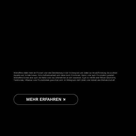
WERBESPOT
Werbefilme stellen meist ein Produkt oder eine Dienstleistung in den Vordergrund und stellen zur Absatzförderung die positiven
Aspekte und Vorteile heraus. Hohe Aufmerksamkeit wird dabei durch Emotionen, Humor oder auch Provokation generiert.
Werbefilme können aber auch die Marke oder das Unternehmen an sich bewerben. Egal ob mithilfe einer fiktiven Geschichte,
Testimonials, Influencer oder Produktdetails geworben wird: im Hintergrund steht direkt oder indirekt eine Werbebotschaft.
MEHR ERFAHREN ↘