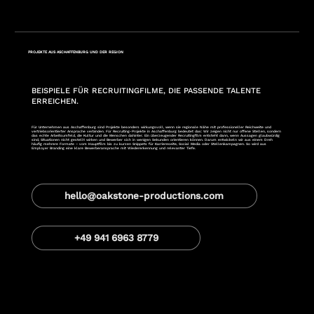
PROJEKTE AUS ASCHAFFENBURG UND DER REGION
BEISPIELE FÜR RECRUITINGFILME, DIE PASSENDE TALENTE
ERREICHEN.
Für Unternehmen aus Aschaffenburg sind Projekte besonders wirkungsvoll, wenn sie regionale Nähe mit professioneller Reichweite und
vertriebsorientierter Ansprache verbinden. Für Recruiting-Projekte in Aschaffenburg bedeutet das: Wir zeigen nicht nur offene Stellen, sondern
das echte Arbeitsumfeld, die Kultur und die Menschen dahinter. Ein überzeugender Recruitingfilm entsteht dann, wenn Aussagen glaubwürdig
sind, Situationen nicht gestellt wirken und Bewerber sich in wenigen Sekunden orientieren können. Darum entwickeln wir aus einem Dreh
häufig mehrere Formate – vom Hauptfilm bis zu kurzen Snippets für Karriereseite, Social Media oder Stellenkampagnen. So wird aus
Employer Branding eine klare Bewerberansprache mit Wiedererkennung und relevanter Tiefe.
hello@oakstone-productions.com
+49 941 6963 8779