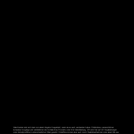
ERKLÄRFILM
Viele Kunden sind erst dann von einem Angebot begeistert, wenn sie es auch verstanden haben. Erklärvideos veranschlichen
komplexe Vorgänge und verbildlichen die Vorteile ihres Produkts oder ihrer Dienstleistung. Oft wird hier auf 3D-Visualisierungen
oder Animationsfilme in unterschiedlichen Stilen gesetzt. Erklärfilme können aber auch durch Realbildaufnahmen oder einem Mix aus