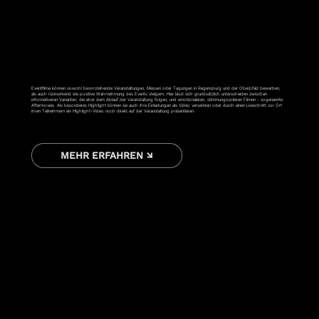
EVENTFILM
Eventfilme können sowohl bevorstehende Veranstaltungen, Messen oder Tagungen in Regensburg und der Oberpfalz bewerben,
als auch rückwirkend die positive Wahrnehmung des Events steigern. Hier lässt sich grundsätzlich unterscheiden zwischen
informativeren Varianten, die eher dem Ablauf der Veranstaltung folgen, und emotionaleren, stimmungsvolleren Filmen - sogenannte
Aftermovies. Als besonderes Highlight können sie auch ihre Einladungen als Video versenden oder durch einen Liveschnitt vor Ort
ihren Teilnehmern ein Highlight-Video noch direkt auf der Veranstaltung präsentieren.
MEHR ERFAHREN ↘