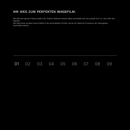
IHR WEG ZUM PERFEKTEN IMAGEFILM.
Wie läuft eine typische Filmproduktion ab? Welche Stationen werden dabei durchlaufen und was passiert dort vor und hinter den
Kulissen?
Hier bekommen sie einen kurzen Einblick in die verschiedenen Schritte, die sie mit Oakstone Productions als Videoagentur
durchlaufen werden.
01
02
03
04
05
06
07
08
09