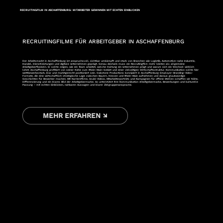
RECRUITINGFILM IN ASCHAFFENBURG: MITARBEITER GEWINNEN MIT ECHTEN EINBLICKEN
RECRUITINGFILME FÜR ARBEITGEBER IN ASCHAFFENBURG
Der Arbeitsmarkt in Aschaffenburg ist anspruchsvoll, sichtbar umkämpft und stark von Branchen wie Logistik, Automotive-nahe Industrie,
Handel, Dienstleistungen und digitale Unternehmen geprägt. Genau deshalb muss ein Recruitingfilm mehr leisten als allgemeine
Arbeitgeberfloskeln. Er sollte zeigen, wie ein Team arbeitet, welche Haltung ein Unternehmen prägt und warum sich ein Wechsel wirklich
lohnt. Aschaffenburg profitiert von seiner Nähe zum Rhein-Main-Gebiet und einer vielseitigen Wirtschaftsstruktur. Kommunikation sollte hier
wettbewerbsstark, klar und marktgerecht positioniert sein. Oakstone Productions konzipiert in Aschaffenburg Employer-Branding-Video-
Formate, die eine wirtschaftlich strategische Lage zwischen Bayern, Hessen und Rhein-Main aufnehmen und daraus glaubwürdige
Geschichten für Bewerber machen. Mit Karrierefilme, Azubi-Videos, Mitarbeiterporträts und Kampagnen für offene Stellen schaffen wir Nähe,
Differenzierung und ein klares Bild der Arbeitgebermarke. So unterstützt Ihre Kommunikation Arbeitgebermarke, Bewerbungen und kulturelle
Passung – mit echten Einblicken, nahbaren Aussagen und klarer Zielgruppenansprache.
MEHR ERFAHREN ↘