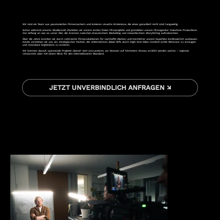
Wir sind ein Team aus passionierten Filmemachern und kreieren visuelle Erlebnisse, die eines garantiert nicht sind: langweilig.
Schon während unserer Studienzeit starteten wir unsere ersten freien Filmprojekte und gründeten unsere Filmagentur: Oakstone Productions.
Von Anfang an war es unser Ziel, die Grenzen zwischen klassischem Marketing und cineastischem Storytelling aufzubrechen.
Über die Jahre konnten wir durch zahlreiche Filmproduktionen für namhafte Marken und Hersteller unsere Expertise kontinuierlich ausbauen.
Heute verstehen wir uns als strategischer Partner, der Unternehmen dabei hilft, durch High-End Video-Content echte Relevanz zu erzeugen
und messbare Ergebnisse zu erzielen.
Wir brennen darauf, spannende Projekte überall dort umzusetzen, wo Visionen auf höchstem Niveau erzählt werden wollen – regional
verwurzelt, aber mit einem Blick für den internationalen Standard.
JETZT UNVERBINDLICH ANFRAGEN ↘