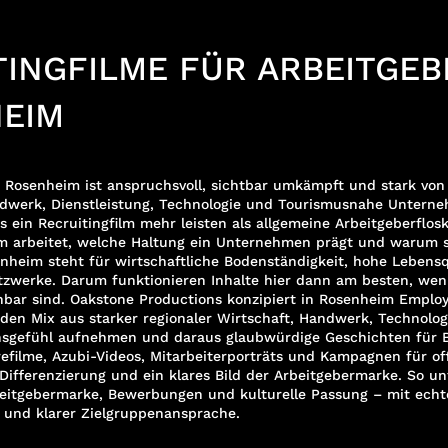
TINGFILME FÜR ARBEITGEB
EIM
n Rosenheim ist anspruchsvoll, sichtbar umkämpft und stark vo
ndwerk, Dienstleistung, Technologie und Tourismusnahe Untern
ein Recruitingfilm mehr leisten als allgemeine Arbeitgeberfloske
am arbeitet, welche Haltung ein Unternehmen prägt und warum s
enheim steht für wirtschaftliche Bodenständigkeit, hohe Lebens
tzwerke. Darum funktionieren Inhalte hier dann am besten, wenn
bar sind. Oakstone Productions konzipiert in Rosenheim Emplo
 den Mix aus starker regionaler Wirtschaft, Handwerk, Technolo
nsgefühl aufnehmen und daraus glaubwürdige Geschichten für 
efilme, Azubi-Videos, Mitarbeiterporträts und Kampagnen für of
Differenzierung und ein klares Bild der Arbeitgebermarke. So un
itgebermarke, Bewerbungen und kulturelle Passung – mit echte
und klarer Zielgruppenansprache.