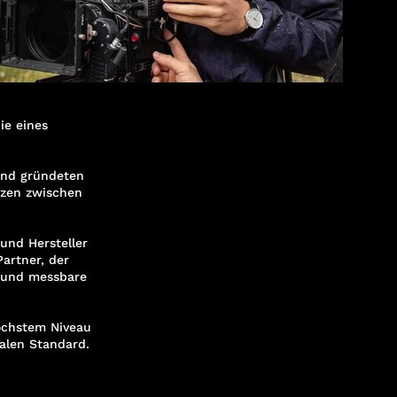
ie eines
und gründeten
nzen zwischen
und Hersteller
artner, der
n und messbare
öchstem Niveau
nalen Standard.