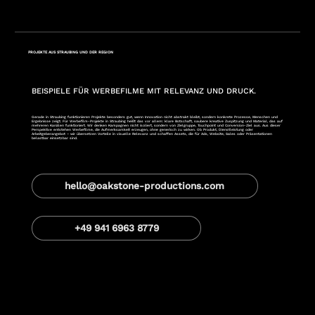
PROJEKTE AUS STRAUBING UND DER REGION
BEISPIELE FÜR WERBEFILME MIT RELEVANZ UND DRUCK.
Gerade in Straubing funktionieren Projekte besonders gut, wenn Innovation nicht abstrakt bleibt, sondern konkrete Prozesse, Menschen und
Ergebnisse zeigt. Für Werbefilm-Projekte in Straubing heißt das vor allem: klare Botschaft, saubere kreative Zuspitzung und Material, das auf
mehreren Kanälen funktioniert. Wir denken Kampagnen nicht isoliert, sondern von Zielgruppe, Touchpoint und Conversion-Ziel aus. Aus dieser
Perspektive entstehen Werbefilme, die Aufmerksamkeit erzeugen, ohne generisch zu wirken. Ob Produkt, Dienstleistung oder
Arbeitgeberangebot – wir übersetzen Vorteile in visuelle Relevanz und schaffen Assets, die für Ads, Website, Sales oder Präsentationen
belastbar einsetzbar sind.
hello@oakstone-productions.com
+49 941 6963 8779