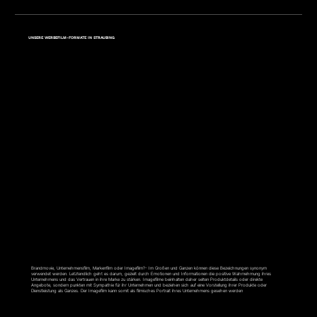
UNSERE WERBEFILM-FORMATE IN STRAUBING
IMAGEFILM
Brandmovie, Unternehmensfilm, Markenfilm oder Imagefilm?- Im Großen und Ganzen können diese Bezeichnungen synonym
verwendet werden. Letztendlich geht es darum, gezielt durch Emotionen und Informationen die positive Wahrnehmung ihres
Unternehmens und das Vertrauen in ihre Marke zu stärken. Imagefilme beinhalten daher selten Produktdetails oder direkte
Angebote, sondern punkten mit Sympathie für ihr Unternehmen und beziehen sich auf eine Vorstellung ihrer Produkte oder
Dienstleistung als Ganzes. Der Imagefilm kann somit als filmisches Portrait ihres Unternehmens gesehen werden