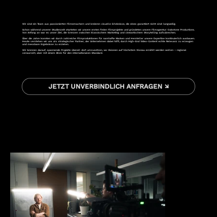
Wir sind ein Team aus passionierten Filmemachern und kreieren visuelle Erlebnisse, die eines garantiert nicht sind: langweilig.
Schon während unserer Studienzeit starteten wir unsere ersten freien Filmprojekte und gründeten unsere Filmagentur: Oakstone Productions.
Von Anfang an war es unser Ziel, die Grenzen zwischen klassischem Marketing und cineastischem Storytelling aufzubrechen.
Über die Jahre konnten wir durch zahlreiche Filmproduktionen für namhafte Marken und Hersteller unsere Expertise kontinuierlich ausbauen.
Heute verstehen wir uns als strategischer Partner, der Unternehmen dabei hilft, durch High-End Video-Content echte Relevanz zu erzeugen
und messbare Ergebnisse zu erzielen.
Wir brennen darauf, spannende Projekte überall dort umzusetzen, wo Visionen auf höchstem Niveau erzählt werden wollen – regional
verwurzelt, aber mit einem Blick für den internationalen Standard.
JETZT UNVERBINDLICH ANFRAGEN ↘