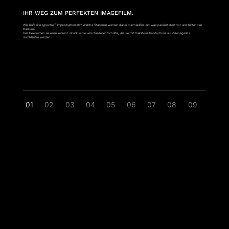
IHR WEG ZUM PERFEKTEN IMAGEFILM.
Wie läuft eine typische Filmproduktion ab? Welche Stationen werden dabei durchlaufen und was passiert dort vor und hinter den
Kulissen?
Hier bekommen sie einen kurzen Einblick in die verschiedenen Schritte, die sie mit Oakstone Productions als Videoagentur
durchlaufen werden.
01
02
03
04
05
06
07
08
09