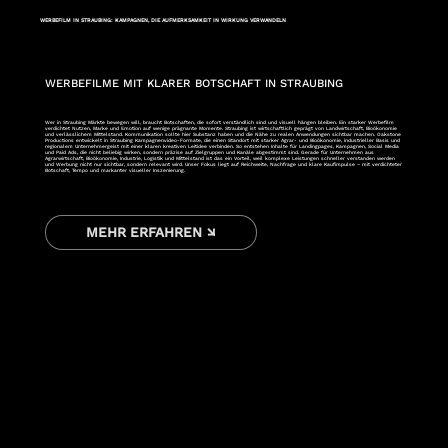
WERBEFILM IN STRAUBING: KAMPAGNEN, DIE AUFMERKSAMKEIT IN WIRKUNG VERWANDELN
WERBEFILME MIT KLARER BOTSCHAFT IN STRAUBING
Wer in Straubing Märkte bewegen will, braucht Botschaften, die sofort verständlich sind und visuell hängen bleiben. Ein starker Werbefilm
verdichtet Nutzen, Marke und Emotion auf wenige prägnante Momente. Straubing ist wirtschaftlich geprägt von Landwirtschaft, Bioökonomie
und verlässlichem Mittelstand. Kommunikation sollte hier Substanz haben und die Nähe zu realen Anwendungen sichtbar machen. Oakstone
Productions entwickelt in Straubing Kampagnenvideo-Formate, die einen Standort mit starker Agrar- und Bioökonomie, industrieller Basis und
regionalem Unternehmergeist mit einer klaren kreativen Leitidee verbinden. So entstehen Inhalte für Landingpages, Kampagnen, Social Media
und Paid Ads, die nicht beliebig wirken, sondern präzise auf Zielgruppen und Kanäle abgestimmt sind. Gerade für Unternehmen aus
Agrarwirtschaft, Bioökonomie, Industrie, Logistik und Mittelstand ist das ein Vorteil, weil komplexe Leistungen schneller verstanden werden
und Werbung nicht nur sichtbar, sondern relevant wird. Unser Fokus liegt auf Reichweite, Nachfrage und klare Kaufimpulse – mit verdichteter
Botschaft, Tempo und markanter visueller Inszenierung.
MEHR ERFAHREN ↘