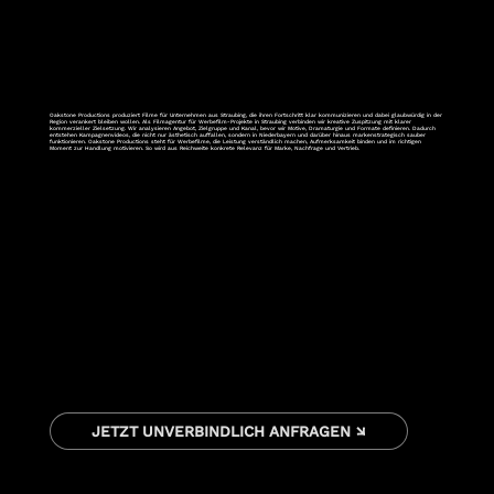
Oakstone Productions produziert Filme für Unternehmen aus Straubing, die ihren Fortschritt klar kommunizieren und dabei glaubwürdig in der
Region verankert bleiben wollen. Als Filmagentur für Werbefilm-Projekte in Straubing verbinden wir kreative Zuspitzung mit klarer
kommerzieller Zielsetzung. Wir analysieren Angebot, Zielgruppe und Kanal, bevor wir Motive, Dramaturgie und Formate definieren. Dadurch
entstehen Kampagnenvideos, die nicht nur ästhetisch auffallen, sondern in Niederbayern und darüber hinaus markenstrategisch sauber
funktionieren. Oakstone Productions steht für Werbefilme, die Leistung verständlich machen, Aufmerksamkeit binden und im richtigen
Moment zur Handlung motivieren. So wird aus Reichweite konkrete Relevanz für Marke, Nachfrage und Vertrieb.
JETZT UNVERBINDLICH ANFRAGEN ↘