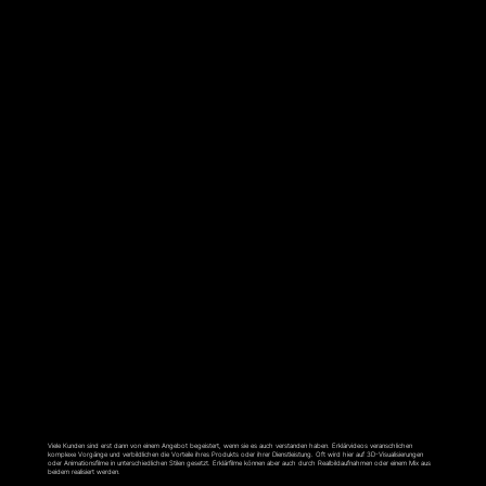
ERKLÄRFILM
Viele Kunden sind erst dann von einem Angebot begeistert, wenn sie es auch verstanden haben. Erklärvideos veranschlichen
komplexe Vorgänge und verbildlichen die Vorteile ihres Produkts oder ihrer Dienstleistung. Oft wird hier auf 3D-Visualisierungen
oder Animationsfilme in unterschiedlichen Stilen gesetzt. Erklärfilme können aber auch durch Realbildaufnahmen oder einem Mix aus
beidem realisiert werden.