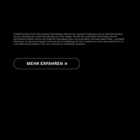
EVENTFILM
Eventfilme können sowohl bevorstehende Veranstaltungen, Messen oder Tagungen in Regensburg und der Oberpfalz bewerben,
als auch rückwirkend die positive Wahrnehmung des Events steigern. Hier lässt sich grundsätzlich unterscheiden zwischen
informativeren Varianten, die eher dem Ablauf der Veranstaltung folgen, und emotionaleren, stimmungsvolleren Filmen - sogenannte
Aftermovies. Als besonderes Highlight können sie auch ihre Einladungen als Video versenden oder durch einen Liveschnitt vor Ort
ihren Teilnehmern ein Highlight-Video noch direkt auf der Veranstaltung präsentieren.
MEHR ERFAHREN ↘