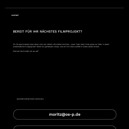
KONTAKT
BEREIT FÜR IHR NÄCHSTES FILMPROJEKT?
Ob Sie eine konkrete Idee haben oder sich einfach informieren möchten – unser Team steht Ihnen gerne zur Seite. In einem
unverbindlichen Erstgespräch finden wir gemeinsam heraus, wie wir Ihre Vision perfekt in Szene setzen können.
Nehmen Sie Kontakt mit uns auf!
Moritz Hagenmüller
ANSPRECHPARTNER SERVICES
moritz@os-p.de