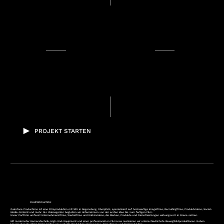
PROJEKT STARTEN
FILMPRODUKTION
Oakstone Productions ist eine Filmproduktion mit Sitz in Regensburg, Oberpfalz, spezialisiert auf hochwertige Imagefilme, Recruitingfilme, Produktvideos, Social-
Media-Content und mehr. Als Videoagentur begleiten wir Unternehmen von der ersten Idee bis zum fertigen Film.
Unser Portfolio umfasst Unternehmensfilme, Werbefilme und Erklärvideos, die Marken, Produkte und Dienstleistungen wirkungsvoll in Szene setzen.
Mit modernster Kameratechnik, High-End-Equipment und einer professionellen Filmcrew realisieren wir unterschiedlichste Bewegtbildproduktionen. Neben