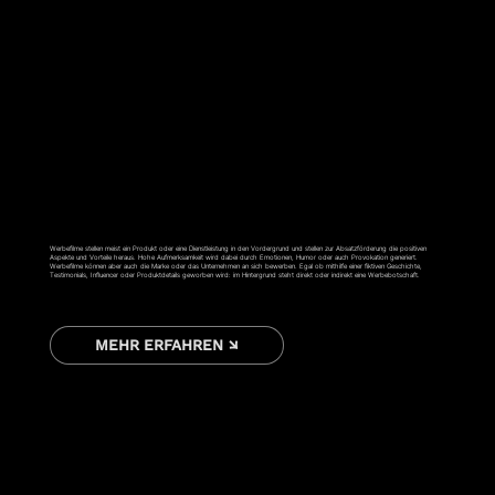
WERBESPOT
Werbefilme stellen meist ein Produkt oder eine Dienstleistung in den Vordergrund und stellen zur Absatzförderung die positiven
Aspekte und Vorteile heraus. Hohe Aufmerksamkeit wird dabei durch Emotionen, Humor oder auch Provokation generiert.
Werbefilme können aber auch die Marke oder das Unternehmen an sich bewerben. Egal ob mithilfe einer fiktiven Geschichte,
Testimonials, Influencer oder Produktdetails geworben wird: im Hintergrund steht direkt oder indirekt eine Werbebotschaft.
MEHR ERFAHREN ↘