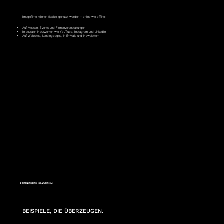
Imagefilme können flexibel genutzt werden – online wie offline:
Auf Messen, Events und Firmenveranstaltungen
In sozialen Netzwerken wie YouTube, Instagram und LinkedIn
Auf Websites, Landingpages, in E-Mails und Newslettern
REFERENZEN IMAGEFILM
BEISPIELE, DIE ÜBERZEUGEN.