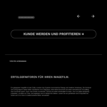
KUNDE WERDEN UND PROFITIEREN ↘
TIPPS FÜR UNTERNEHMEN
ERFOLGSFAKTOREN FÜR IHREN IMAGEFILM.
Ein gelungener Imagefilm ist kein Zufall, sondern das Ergebnis durchdachter Planung und kreativer Umsetzung. Die Schlüssel
zum Erfolg liegen in einem tiefen Verständnis Ihrer Zielgruppe, einer klaren Botschaft und einem authentischen Storytelling,
das Emotionen weckt. Durch den Einsatz modernster Technik und einem individuellen Konzept, das Ihre Marke einzigartig
präsentiert, schaffen wir Filme, die begeistern und im Gedächtnis bleiben. Lassen Sie uns gemeinsam die Erfolgsfaktoren
nutzen und Ihre Vision in beeindruckende Bilder verwandeln!