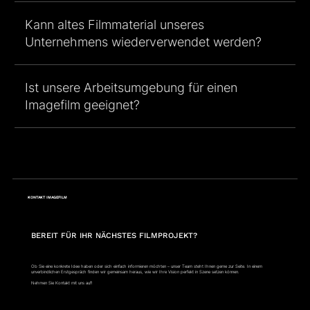
Kann altes Filmmaterial unseres
Unternehmens wiederverwendet werden?
Ist unsere Arbeitsumgebung für einen
Imagefilm geeignet?
KONTAKT
IMAGEFILM
BEREIT FÜR IHR NÄCHSTES FILMPROJEKT?
Ob Sie eine konkrete Idee haben oder sich einfach informieren möchten – unser Team steht Ihnen gerne zur Seite. In einem
unverbindlichen Erstgespräch finden wir gemeinsam heraus, wie wir Ihre Vision perfekt in Szene setzen können.
Nehmen Sie Kontakt mit uns auf!