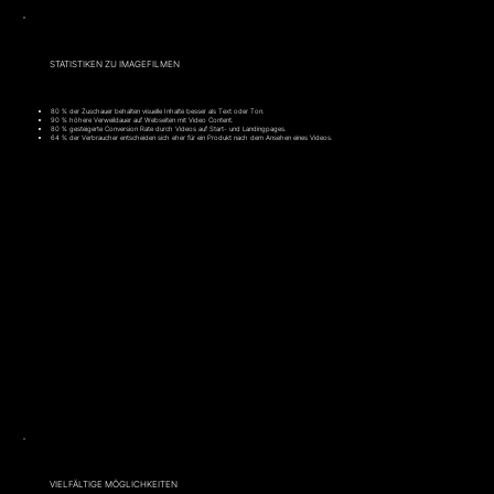
STATISTIKEN ZU IMAGEFILMEN
80 % der Zuschauer behalten visuelle Inhalte besser als Text oder Ton.
90 % höhere Verweildauer auf Webseiten mit Video Content.
80 % gesteigerte Conversion Rate durch Videos auf Start- und Landingpages.
64 % der Verbraucher entscheiden sich eher für ein Produkt nach dem Ansehen eines Videos.
VIELFÄLTIGE MÖGLICHKEITEN