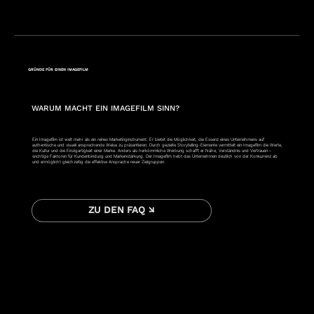
GRÜNDE FÜR EINEN IMAGEFILM
WARUM MACHT EIN IMAGEFILM SINN?
Ein Imagefilm ist weit mehr als ein reines Marketinginstrument. Er bietet die Möglichkeit, die Essenz eines Unternehmens auf
authentische und visuell ansprechende Weise zu präsentieren. Durch gezielte Storytelling-Elemente vermittelt ein Imagefilm die Werte,
die Kultur und die Einzigartigkeit einer Marke. Anders als herkömmliche Werbung schafft er Nähe, Verständnis und Vertrauen –
wichtige Faktoren für Kundenbindung und Markenstärkung. Der Imagefilm hebt das Unternehmen deutlich von der Konkurrenz ab
und ermöglicht gleichzeitig die effektive Ansprache neuer Zielgruppen.
ZU DEN FAQ ↘