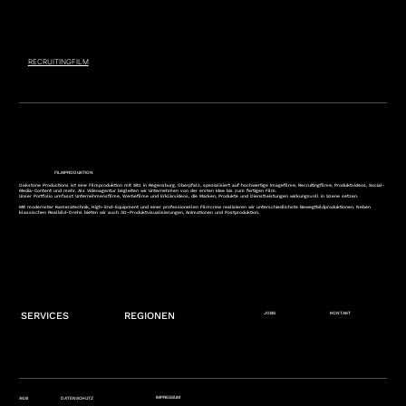
RECRUITINGFILM
FILMPRODUKTION
Oakstone Productions ist eine Filmproduktion mit Sitz in Regensburg, Oberpfalz, spezialisiert auf hochwertige Imagefilme, Recruitingfilme, Produktvideos, Social-
Media-Content und mehr. Als Videoagentur begleiten wir Unternehmen von der ersten Idee bis zum fertigen Film.
Unser Portfolio umfasst Unternehmensfilme, Werbefilme und Erklärvideos, die Marken, Produkte und Dienstleistungen wirkungsvoll in Szene setzen.
Mit modernster Kameratechnik, High-End-Equipment und einer professionellen Filmcrew realisieren wir unterschiedlichste Bewegtbildproduktionen. Neben
klassischen Realbild-Drehs bieten wir auch 3D-Produktvisualisierungen, Animationen und Postproduktion.
JOBS
KONTAKT
REGIONEN
SERVICES
IMPRESSUM
AGB
DATENSCHUTZ