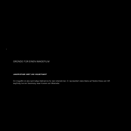
GRÜNDE FÜR EINEN IMAGEFILM
LANGFRISTIGER WERT UND VIELSEITIGKEIT
Ein Imagefilm ist eine nachhaltige Maßnahme für dein Unternehmen. Er repräsentiert deine Marke auf flexible Weise und hilft
langfristig bei der Gewinnung neuer Kunden und Mitarbeiter.