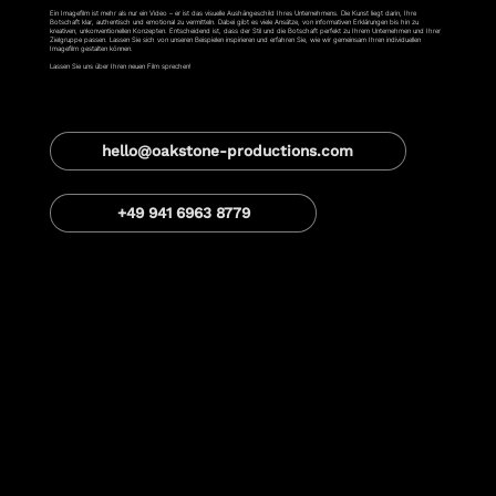
Ein Imagefilm ist mehr als nur ein Video – er ist das visuelle Aushängeschild Ihres Unternehmens. Die Kunst liegt darin, Ihre
Botschaft klar, authentisch und emotional zu vermitteln. Dabei gibt es viele Ansätze, von informativen Erklärungen bis hin zu
kreativen, unkonventionellen Konzepten. Entscheidend ist, dass der Stil und die Botschaft perfekt zu Ihrem Unternehmen und Ihrer
Zielgruppe passen. Lassen Sie sich von unseren Beispielen inspirieren und erfahren Sie, wie wir gemeinsam Ihren individuellen
Imagefilm gestalten können.
Lassen Sie uns über Ihren neuen Film sprechen!
hello@oakstone-productions.com
+49 941 6963 8779