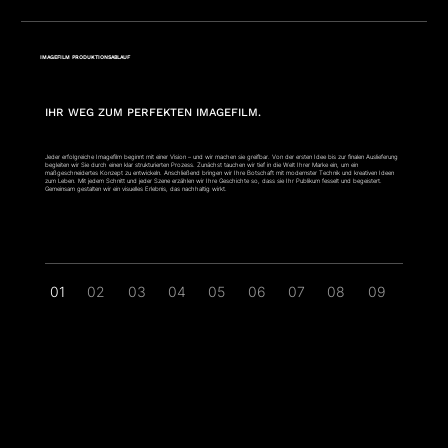
IMAGEFILM PRODUKTIONSABLAUF
IHR WEG ZUM PERFEKTEN IMAGEFILM.
Jeder erfolgreiche Imagefilm beginnt mit einer Vision – und wir machen sie greifbar. Von der ersten Idee bis zur finalen Auslieferung
begleiten wir Sie durch einen klar strukturierten Prozess. Zunächst tauchen wir tief in die Welt Ihrer Marke ein, um ein
maßgeschneidertes Konzept zu entwickeln. Anschließend bringen wir Ihre Botschaft mit modernster Technik und kreativen Ideen
zum Leben. Mit jedem Schnitt und jeder Szene erzählen wir Ihre Geschichte so, dass sie Ihr Publikum fesselt und begeistert.
Gemeinsam gestalten wir ein visuelles Erlebnis, das nachhaltig wirkt.
01
02
03
04
05
06
07
08
09