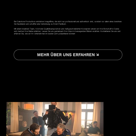
Bei Oakstone Productions entstehen Imagefilme, die nicht nur professionell und authentisch sind, sondern vor allem eines bewirken:
Sie faszinieren und schaffen eine Verbindung zu Ihrem Publikum.
Mit einem kreativen Team, höchsten Qualitätsansprüchen und maßgeschneiderten Konzepten setzen wir Ihre Botschaft in Szene
und machen Ihre Marke erlebbar. Lassen Sie uns gemeinsam Ihre Vision in bewegenden Bildern erzählen. Kontaktieren Sie uns und
erfahren Sie, wie wir Ihr Unternehmen im besten Licht präsentieren können!
MEHR ÜBER UNS ERFAHREN ↘