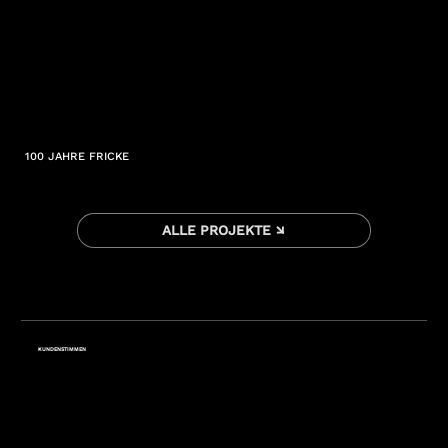
100 JAHRE FRICKE
ALLE PROJEKTE ↘
KUNDENSTIMMEN
"Wir haben gemeinsam mit Oakstone den Imagefilm unseres Tochterunternehmens ZIERER Karussell-
und Spezialmaschinenbau GmbH & Co. KG realisiert. Es war eine sehr konstruktive und angenehme
Zusammenarbeit. Das Ergebnis entspricht genau unseren Vorstellungen und transportiert unseren