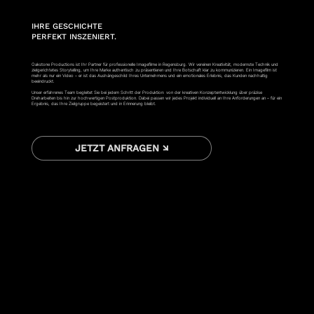
IHRE GESCHICHTE
PERFEKT INSZENIERT.
Oakstone Productions ist Ihr Partner für professionelle Imagefilme in Regensburg. Wir vereinen Kreativität, modernste Technik und
zielgerichtetes Storytelling, um Ihre Marke authentisch zu präsentieren und Ihre Botschaft klar zu kommunizieren. Ein Imagefilm ist
mehr als nur ein Video – er ist das Aushängeschild Ihres Unternehmens und ein emotionales Erlebnis, das Kunden nachhaltig
beeindruckt.
Unser erfahrenes Team begleitet Sie bei jedem Schritt der Produktion: von der kreativen Konzeptentwicklung über präzise
Dreharbeiten bis hin zur hochwertigen Postproduktion. Dabei passen wir jedes Projekt individuell an Ihre Anforderungen an – für ein
Ergebnis, das Ihre Zielgruppe begeistert und in Erinnerung bleibt.
JETZT ANFRAGEN ↘