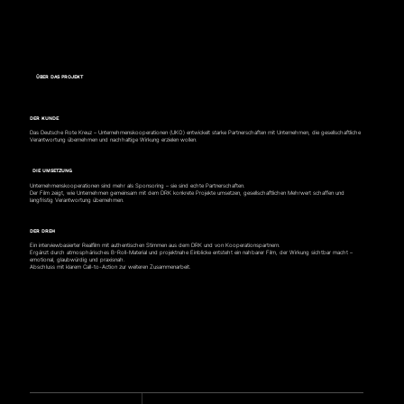
ÜBER DAS PROJEKT
DER KUNDE
Das Deutsche Rote Kreuz – Unternehmenskooperationen (UKO) entwickelt starke Partnerschaften mit Unternehmen, die gesellschaftliche
Verantwortung übernehmen und nachhaltige Wirkung erzielen wollen.
DIE UMSETZUNG
Unternehmenskooperationen sind mehr als Sponsoring – sie sind echte Partnerschaften.
Der Film zeigt, wie Unternehmen gemeinsam mit dem DRK konkrete Projekte umsetzen, gesellschaftlichen Mehrwert schaffen und
langfristig Verantwortung übernehmen.
DER DREH
Ein interviewbasierter Realfilm mit authentischen Stimmen aus dem DRK und von Kooperationspartnern.
Ergänzt durch atmosphärisches B-Roll-Material und projektnahe Einblicke entsteht ein nahbarer Film, der Wirkung sichtbar macht –
emotional, glaubwürdig und praxisnah.
Abschluss mit klarem Call-to-Action zur weiteren Zusammenarbeit.