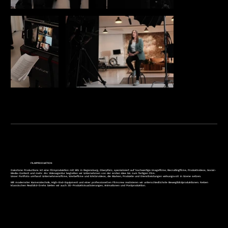
FILMPRODUKTION
Oakstone Productions ist eine Filmproduktion mit Sitz in Regensburg, Oberpfalz, spezialisiert auf hochwertige Imagefilme, Recruitingfilme, Produktvideos, Social-
Media-Content und mehr. Als Videoagentur begleiten wir Unternehmen von der ersten Idee bis zum fertigen Film.
Unser Portfolio umfasst Unternehmensfilme, Werbefilme und Erklärvideos, die Marken, Produkte und Dienstleistungen wirkungsvoll in Szene setzen.
Mit modernster Kameratechnik, High-End-Equipment und einer professionellen Filmcrew realisieren wir unterschiedlichste Bewegtbildproduktionen. Neben
klassischen Realbild-Drehs bieten wir auch 3D-Produktvisualisierungen, Animationen und Postproduktion.