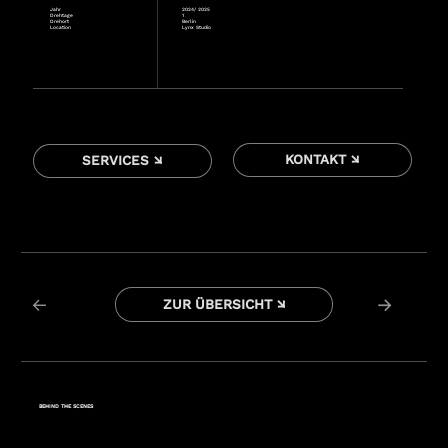
Jahr
2024/ 2025
Drehtage
1
Drehort
Berlin
Location
Lynx Studio
KONTAKT ↘
SERVICES ↘
←
→
ZUR ÜBERSICHT ↘
BEHIND THE SCENES