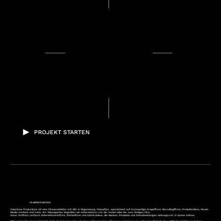
PROJEKT STARTEN
FILMPRODUKTION
Oakstone Productions ist eine Filmproduktion mit Sitz in Regensburg, Oberpfalz, spezialisiert auf hochwertige Imagefilme, Recruitingfilme, Produktvideos, Social-
Media-Content und mehr. Als Videoagentur begleiten wir Unternehmen von der ersten Idee bis zum fertigen Film.
Unser Portfolio umfasst Unternehmensfilme, Werbefilme und Erklärvideos, die Marken, Produkte und Dienstleistungen wirkungsvoll in Szene setzen.