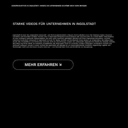
VIDEOPRODUKTION IN INGOLSTADT: INHALTE, DIE UNTERNEHMEN SICHTBAR NACH VORN BRINGEN
STARKE VIDEOS FÜR UNTERNEHMEN IN INGOLSTADT
Ingolstadt ist einer der prägendsten Automobil- und Technologiestandorte in Bayern. Kommunikation muss hier Substanz haben, Prozesse
verstehen und Innovation sichtbar machen. Wer in Ingolstadt erfolgreich kommunizieren will, braucht mehr als schöne Bilder: entscheidend
ist eine strategisch geplante Videoproduktion, die einen stark industriell geprägten Standort mit hoher Engineering-Kompetenz versteht.
Oakstone Productions entwickelt in Ingolstadt Formate für Marke, Vertrieb und Sichtbarkeit. Dabei denken wir Imagevideos, Recruiting-Clips,
Social-Ads, Produktfilme und Testimonial-Formate nicht als Einzellösung, sondern als aufeinander abgestimmte Inhalte für Website, Vertrieb,
Recruiting und Social Media. So entstehen Produktionen, die Zielgruppen nicht nur erreichen, sondern Leistungen verständlich machen und
Vertrauen aufbauen. Gerade in einem Umfeld wie Ingolstadt, das geprägt ist von Automobilindustrie, Zulieferer, Engineering, Logistik und
Technologie, zahlt sich eine klare visuelle Linie aus – vom Konzept über Dreh und Schnitt bis zur Ausspielung.
MEHR ERFAHREN ↘