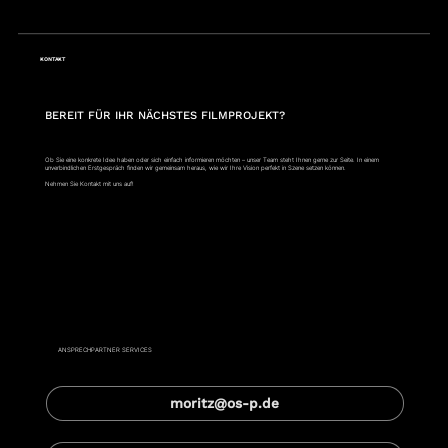
KONTAKT
BEREIT FÜR IHR NÄCHSTES FILMPROJEKT?
Ob Sie eine konkrete Idee haben oder sich einfach informieren möchten – unser Team steht Ihnen gerne zur Seite. In einem
unverbindlichen Erstgespräch finden wir gemeinsam heraus, wie wir Ihre Vision perfekt in Szene setzen können.
Nehmen Sie Kontakt mit uns auf!
Moritz Hagenmüller
ANSPRECHPARTNER SERVICES
moritz@os-p.de