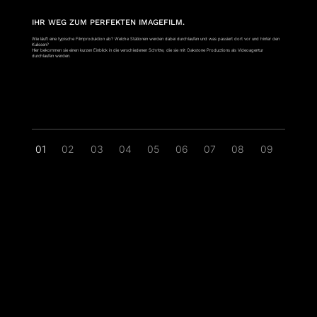
IHR WEG ZUM PERFEKTEN IMAGEFILM.
Wie läuft eine typische Filmproduktion ab? Welche Stationen werden dabei durchlaufen und was passiert dort vor und hinter den
Kulissen?
Hier bekommen sie einen kurzen Einblick in die verschiedenen Schritte, die sie mit Oakstone Productions als Videoagentur
durchlaufen werden.
01
02
03
04
05
06
07
08
09