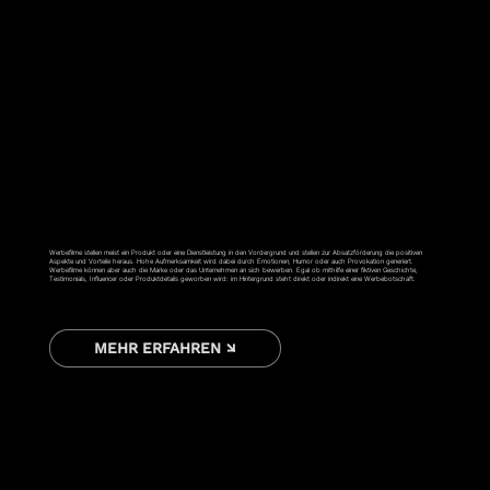
WERBESPOT
Werbefilme stellen meist ein Produkt oder eine Dienstleistung in den Vordergrund und stellen zur Absatzförderung die positiven
Aspekte und Vorteile heraus. Hohe Aufmerksamkeit wird dabei durch Emotionen, Humor oder auch Provokation generiert.
Werbefilme können aber auch die Marke oder das Unternehmen an sich bewerben. Egal ob mithilfe einer fiktiven Geschichte,
Testimonials, Influencer oder Produktdetails geworben wird: im Hintergrund steht direkt oder indirekt eine Werbebotschaft.
MEHR ERFAHREN ↘