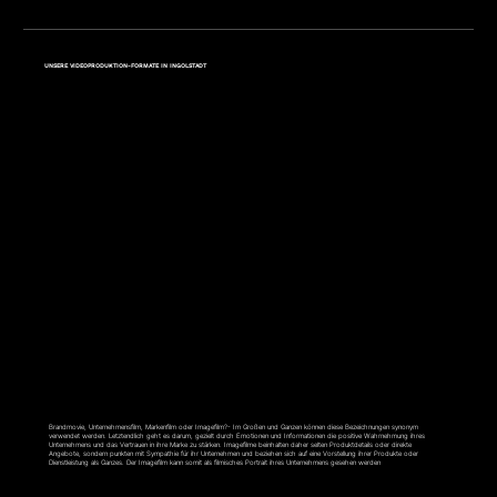
UNSERE VIDEOPRODUKTION-FORMATE IN INGOLSTADT
IMAGEFILM
Brandmovie, Unternehmensfilm, Markenfilm oder Imagefilm?- Im Großen und Ganzen können diese Bezeichnungen synonym
verwendet werden. Letztendlich geht es darum, gezielt durch Emotionen und Informationen die positive Wahrnehmung ihres
Unternehmens und das Vertrauen in ihre Marke zu stärken. Imagefilme beinhalten daher selten Produktdetails oder direkte
Angebote, sondern punkten mit Sympathie für ihr Unternehmen und beziehen sich auf eine Vorstellung ihrer Produkte oder
Dienstleistung als Ganzes. Der Imagefilm kann somit als filmisches Portrait ihres Unternehmens gesehen werden