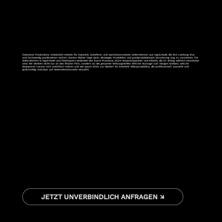
Oakstone Productions entwickelt Inhalte für Industrie, Zulieferer und wachstumsstarke Unternehmen aus Ingolstadt, die ihre Leistung klar
und hochwertig positionieren wollen. Unsere Stärke liegt darin, Strategie, Produktion und postproduktionale Umsetzung eng zu verzahnen. Für
Unternehmen in Ingolstadt und Oberbayern bedeutet das kurze Prozesse, klare Ansprechpartner und Inhalte, die im Alltag wirklich einsetzbar
sind. Wir denken nicht nur an den finalen Film, sondern an die gesamte Wirkungskette: Welche Aussage soll hängen bleiben, welche
Sequenzen lassen sich mehrfach nutzen und wie passt alles zur Marke? So entsteht Videoproduktion, die professionell aussieht und
gleichzeitig messbar auf Unternehmensziele einzahlt.
JETZT UNVERBINDLICH ANFRAGEN ↘