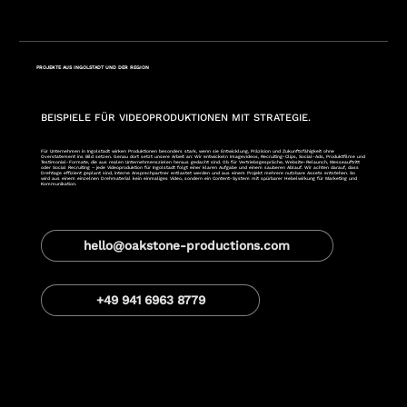
PROJEKTE AUS INGOLSTADT UND DER REGION
BEISPIELE FÜR VIDEOPRODUKTIONEN MIT STRATEGIE.
Für Unternehmen in Ingolstadt wirken Produktionen besonders stark, wenn sie Entwicklung, Präzision und Zukunftsfähigkeit ohne
Overstatement ins Bild setzen. Genau dort setzt unsere Arbeit an: Wir entwickeln Imagevideos, Recruiting-Clips, Social-Ads, Produktfilme und
Testimonial-Formate, die aus realen Unternehmenszielen heraus gedacht sind. Ob für Vertriebsgespräche, Website-Relaunch, Messeauftritt
oder Social Recruiting – jede Videoproduktion für Ingolstadt folgt einer klaren Aufgabe und einem sauberen Ablauf. Wir achten darauf, dass
Drehtage effizient geplant sind, interne Ansprechpartner entlastet werden und aus einem Projekt mehrere nutzbare Assets entstehen. So
wird aus einem einzelnen Drehmaterial kein einmaliges Video, sondern ein Content-System mit spürbarer Hebelwirkung für Marketing und
Kommunikation.
hello@oakstone-productions.com
+49 941 6963 8779