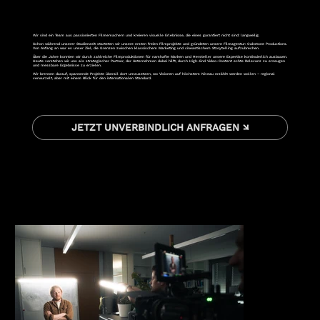
Wir sind ein Team aus passionierten Filmemachern und kreieren visuelle Erlebnisse, die eines garantiert nicht sind: langweilig.
Schon während unserer Studienzeit starteten wir unsere ersten freien Filmprojekte und gründeten unsere Filmagentur: Oakstone Productions.
Von Anfang an war es unser Ziel, die Grenzen zwischen klassischem Marketing und cineastischem Storytelling aufzubrechen.
Über die Jahre konnten wir durch zahlreiche Filmproduktionen für namhafte Marken und Hersteller unsere Expertise kontinuierlich ausbauen.
Heute verstehen wir uns als strategischer Partner, der Unternehmen dabei hilft, durch High-End Video-Content echte Relevanz zu erzeugen
und messbare Ergebnisse zu erzielen.
Wir brennen darauf, spannende Projekte überall dort umzusetzen, wo Visionen auf höchstem Niveau erzählt werden wollen – regional
verwurzelt, aber mit einem Blick für den internationalen Standard.
JETZT UNVERBINDLICH ANFRAGEN ↘