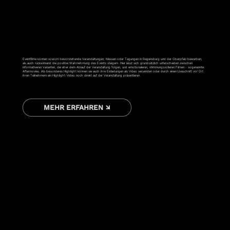
EVENTFILM
Eventfilme können sowohl bevorstehende Veranstaltungen, Messen oder Tagungen in Regensburg und der Oberpfalz bewerben,
als auch rückwirkend die positive Wahrnehmung des Events steigern. Hier lässt sich grundsätzlich unterscheiden zwischen
informativeren Varianten, die eher dem Ablauf der Veranstaltung folgen, und emotionaleren, stimmungsvolleren Filmen - sogenannte
Aftermovies. Als besonderes Highlight können sie auch ihre Einladungen als Video versenden oder durch einen Liveschnitt vor Ort
ihren Teilnehmern ein Highlight-Video noch direkt auf der Veranstaltung präsentieren.
MEHR ERFAHREN ↘