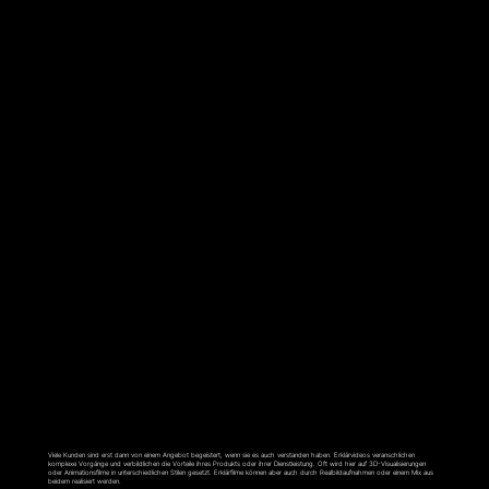
ERKLÄRFILM
Viele Kunden sind erst dann von einem Angebot begeistert, wenn sie es auch verstanden haben. Erklärvideos veranschlichen
komplexe Vorgänge und verbildlichen die Vorteile ihres Produkts oder ihrer Dienstleistung. Oft wird hier auf 3D-Visualisierungen
oder Animationsfilme in unterschiedlichen Stilen gesetzt. Erklärfilme können aber auch durch Realbildaufnahmen oder einem Mix aus
beidem realisiert werden.